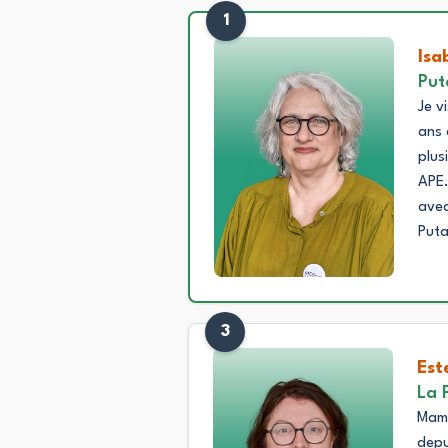
1
Isa
Put
Je vi
ans 
plus
APE.
avec
Put
3
Est
La 
Mama
depu