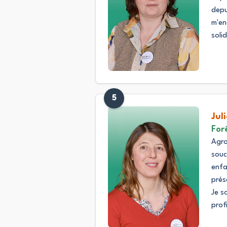
depu
m'e
solid
5
Jul
For
Agro
souc
enfa
prés
Je s
prof