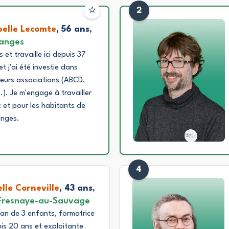
⭐
2
belle Lecomte
, 56 ans
,
anges
s et travaille ici depuis 37
et j'ai été investie dans
ieurs associations (ABCD,
.). Je m'engage à travailler
 et pour les habitants de
anges.
4
elle Corneville
, 43 ans
,
Fresnaye-au-Sauvage
n de 3 enfants, formatrice
is 20 ans et exploitante