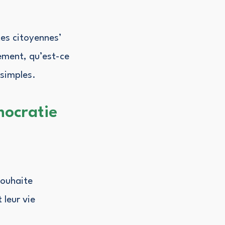
tes citoyennes’
tement, qu’est-ce
 simples.
mocratie
souhaite
 leur vie