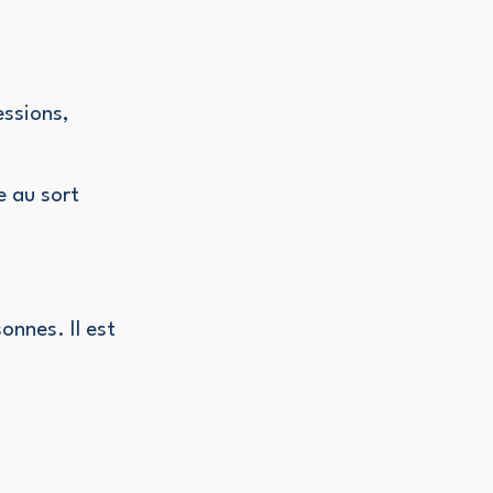
essions,
e au sort
onnes. Il est