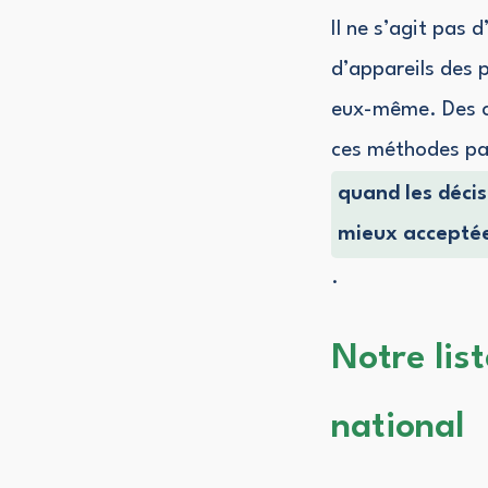
Il ne s’agit pas 
d’appareils des p
eux-même. Des co
ces méthodes par
quand les décis
mieux accepté
.
Notre lis
national