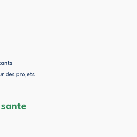
tants
ur des projets
ssante