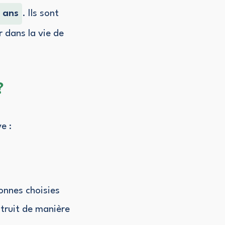
6 ans
. Ils sont
r dans la vie de
?
e :
onnes choisies
struit de manière