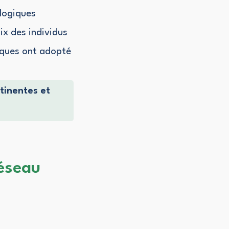
 logiques
oix des individus
iques ont adopté
rtinentes et
réseau