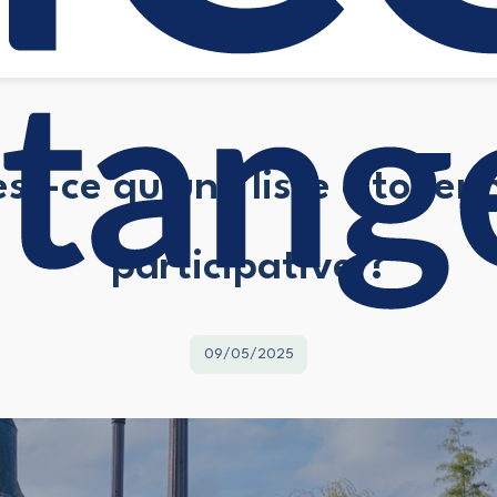
st-ce qu'une liste citoyen
participative ?
09/05/2025